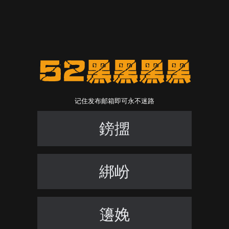
记住发布邮箱即可永不迷路
鎊擝
綁岎
籩娩